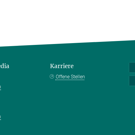
edia
Karriere
Offene Stellen
m
k
n