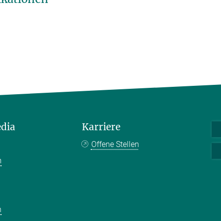
edia
Karriere
Offene Stellen
m
k
n