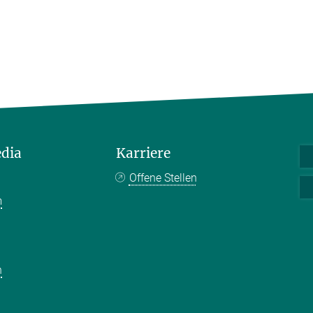
edia
Karriere
Offene Stellen
m
k
n