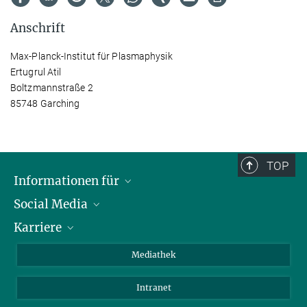
Anschrift
Max-Planck-Institut für Plasmaphysik
Ertugrul Atil
Boltzmannstraße 2
85748 Garching
TOP
Informationen für
Social Media
Journalisten
Karriere
Schule
LinkedIn
Kids
Instagram
Offene Stellen
Mediathek
Besucher
Facebook
Intranet
Alumni
YouTube