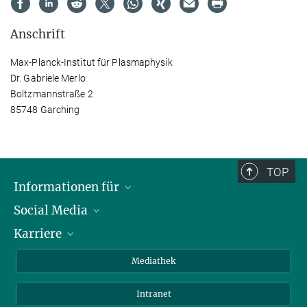
Anschrift
Max-Planck-Institut für Plasmaphysik
Dr. Gabriele Merlo
Boltzmannstraße 2
85748 Garching
TOP
Informationen für
Social Media
Journalisten
Karriere
Schule
LinkedIn
Kids
Instagram
Offene Stellen
Mediathek
Besucher
Facebook
Intranet
Alumni
YouTube