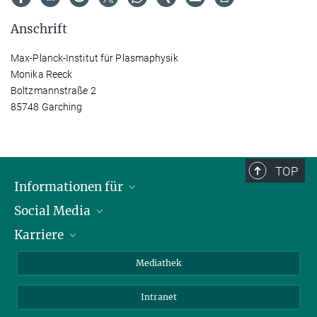
Anschrift
Max-Planck-Institut für Plasmaphysik
Monika Reeck
Boltzmannstraße 2
85748 Garching
TOP
Informationen für
Social Media
Journalisten
Karriere
Schule
LinkedIn
Kids
Instagram
Offene Stellen
Mediathek
Besucher
Facebook
Intranet
Alumni
YouTube