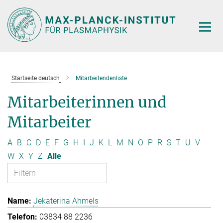
Hauptinhalt
Startseite deutsch
Mitarbeitendenliste
Mitarbeiterinnen und
Mitarbeiter
A
B
C
D
E
F
G
H
I
J
K
L
M
N
O
P
R
S
T
U
V
W
X
Y
Z
Alle
Jekaterina Ahmels
03834 88 2236