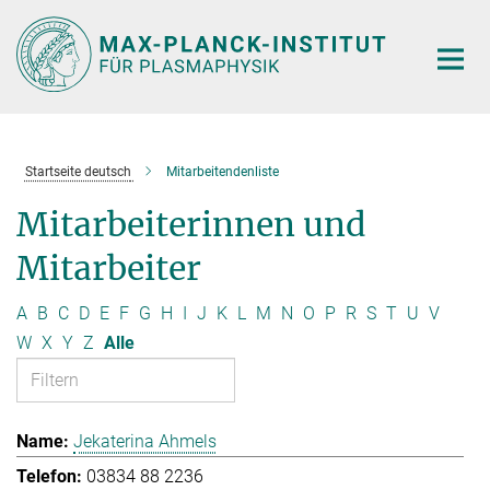
Hauptinhalt
Startseite deutsch
Mitarbeitendenliste
Mitarbeiterinnen und
Mitarbeiter
A
B
C
D
E
F
G
H
I
J
K
L
M
N
O
P
R
S
T
U
V
W
X
Y
Z
Alle
Jekaterina Ahmels
03834 88 2236