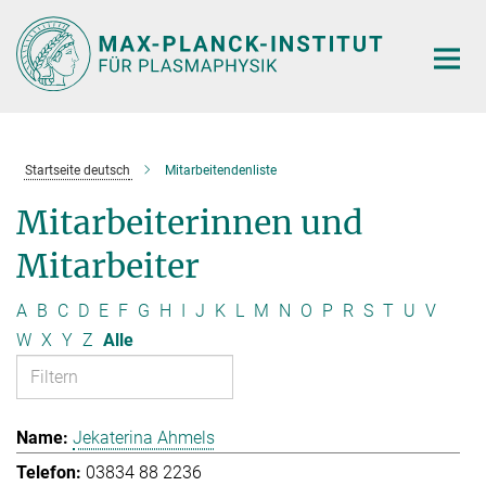
Hauptinhalt
Startseite deutsch
Mitarbeitendenliste
Mitarbeiterinnen und
Mitarbeiter
A
B
C
D
E
F
G
H
I
J
K
L
M
N
O
P
R
S
T
U
V
W
X
Y
Z
Alle
Jekaterina Ahmels
03834 88 2236