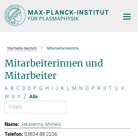
Hauptinhalt
Startseite deutsch
Mitarbeitendenliste
Mitarbeiterinnen und
Mitarbeiter
A
B
C
D
E
F
G
H
I
J
K
L
M
N
O
P
R
S
T
U
V
W
X
Y
Z
Alle
Jekaterina Ahmels
03834 88 2236