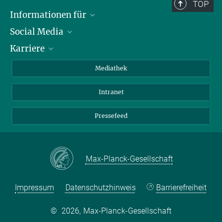
TOP
Informationen für
Social Media
Journalisten
Karriere
Schule
LinkedIn
Kids
Instagram
Offene Stellen
Mediathek
Besucher
Facebook
Intranet
Alumni
YouTube
Mitarbeiter
Mastodon
Pressefeed
Threads
Bluesky
Max-Planck-Gesellschaft
Impressum
Datenschutzhinweis
Barrierefreiheit
©
2026, Max-Planck-Gesellschaft