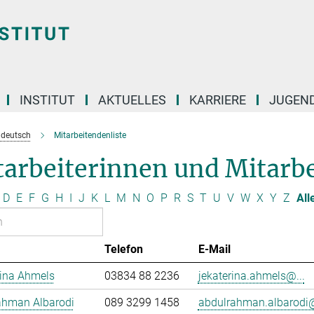
INSTITUT
AKTUELLES
KARRIERE
JUGEN
e deutsch
Mitarbeitendenliste
arbeiterinnen und Mitarbe
D
E
F
G
H
I
J
K
L
M
N
O
P
R
S
T
U
V
W
X
Y
Z
All
Telefon
E-Mail
rina Ahmels
03834 88 2236
jekaterina.ahmels@...
ahman Albarodi
089 3299 1458
abdulrahman.albarodi@