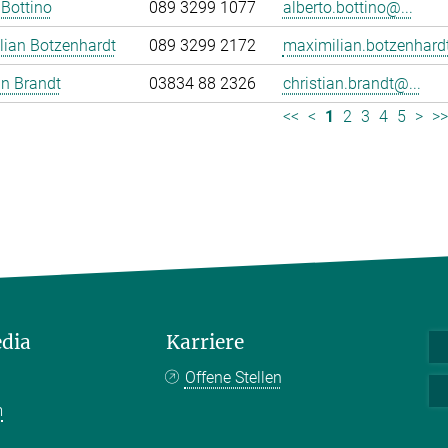
 Bottino
089 3299 1077
alberto.bottino@...
lian Botzenhardt
089 3299 2172
maximilian.botzenhardt
an Brandt
03834 88 2326
christian.brandt@...
<<
<
1
2
3
4
5
>
>
edia
Karriere
Offene Stellen
m
k