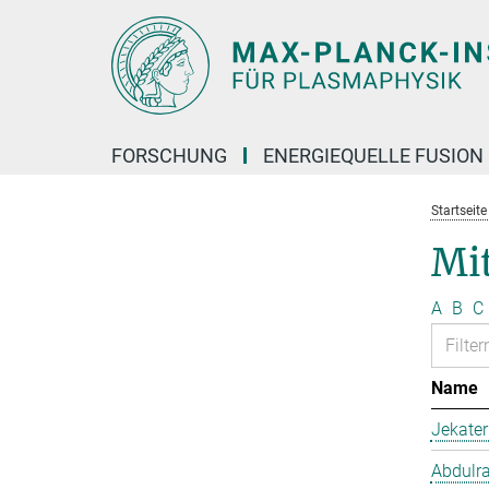
Hauptinhalt
FORSCHUNG
ENERGIEQUELLE FUSION
Startseit
Mit
A
B
C
Name
Jekate
Abdulr