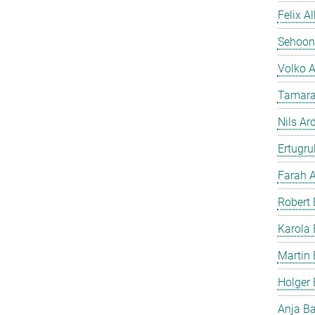
Felix A
Sehoon
Volko 
Tamara
Nils Ar
Ertugrul
Farah A
Robert 
Karola 
Martin 
Holger
Anja B