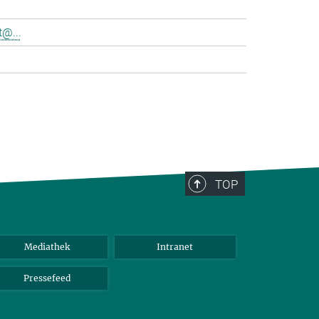
@...
>
TOP
Mediathek
Intranet
Pressefeed