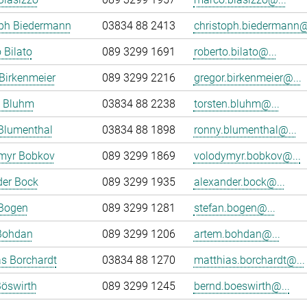
oph Biedermann
03834 88 2413
christoph.biedermann@
 Bilato
089 3299 1691
roberto.bilato@...
Birkenmeier
089 3299 2216
gregor.birkenmeier@...
n Bluhm
03834 88 2238
torsten.bluhm@...
Blumenthal
03834 88 1898
ronny.blumenthal@...
myr Bobkov
089 3299 1869
volodymyr.bobkov@...
der Bock
089 3299 1935
alexander.bock@...
 Bogen
089 3299 1281
stefan.bogen@...
Bohdan
089 3299 1206
artem.bohdan@...
s Borchardt
03834 88 1270
matthias.borchardt@...
öswirth
089 3299 1245
bernd.boeswirth@...