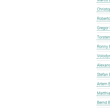
Christ
Roberto
Gregor 
Torste
Ronny 
Volody
Alexan
Stefan
Artem 
Matthia
Bernd B