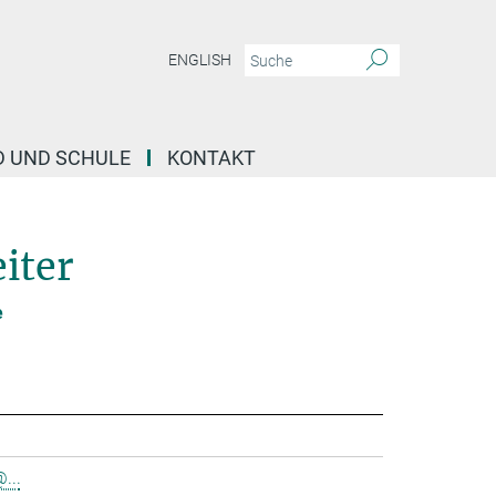
ENGLISH
D UND SCHULE
KONTAKT
iter
e
...