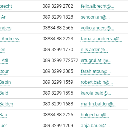
lbrecht
089 3299 2702
felix.albrecht@...
 An
089 3299 1328
sehoon.an@...
Anders
03834 88 2565
volko.anders@...
 Andreeva
03834 88 2223
tamara.andreeva@...
den
089 3299 1770
nils.arden@...
 Atil
089 3299 772572
ertugrul.atil@...
tour
089 3299 2085
farah.atour@...
Babin
089 3299 1559
robert.babin@...
Bald
089 3299 1595
karola.bald@...
Balden
089 3299 1688
martin.balden@...
 Bau
03834 88 2726
holger.bau@...
auer
089 3299 1209
anja.bauer@...