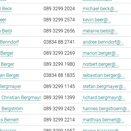
l Beck
089 3299 2024
michael.beck@...
eer
089 3299 2574
kevin.beer@...
 Beibl
089 3299 2656
melanie.beibl@...
 Benndorf
03834 88 2741
andree.benndorf@...
Berger
089 3299 2269
marion.berger@...
 Berger
089 3299 1980
norbert.berger@...
an Berger
03834 88 1835
sebastian.berger@...
 Bergmayer
089 3299 1145
stefan.bergmayer@...
 Christian Bergmayr
089 3299 1399
richard.bergmayr@...
 Bergström
089 3299 2425
hannes.bergstroem@...
s Bernert
089 3299 2214
matthias.bernert@...
Biasizzo
089 3299 1957
marco.biasizzo@...