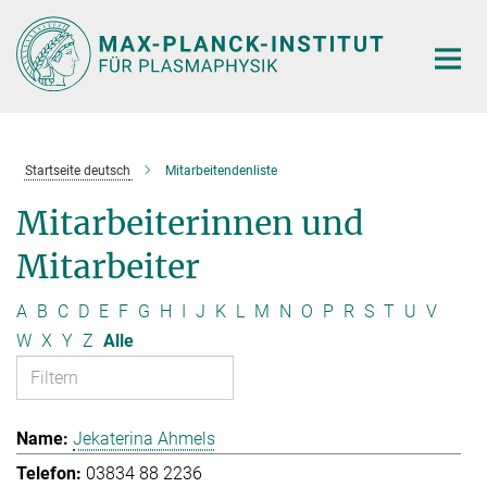
Hauptinhalt
Startseite deutsch
Mitarbeitendenliste
Mitarbeiterinnen und
Mitarbeiter
A
B
C
D
E
F
G
H
I
J
K
L
M
N
O
P
R
S
T
U
V
W
X
Y
Z
Alle
Jekaterina Ahmels
03834 88 2236